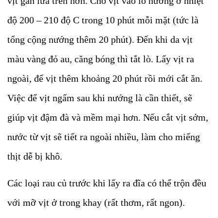
vịt gần lửa trên hơn. Cho vịt vào lò nướng ở nhiệt
độ 200 – 210 độ C trong 10 phút mỗi mặt (tức là
tổng cộng nướng thêm 20 phút). Đến khi da vịt
màu vàng đỏ au, căng bóng thì tắt lò. Lấy vịt ra
ngoài, để vịt thêm khoảng 20 phút rồi mới cắt ăn.
Việc để vịt ngấm sau khi nướng là cần thiết, sẽ
giúp vịt đậm đà và mềm mại hơn. Nếu cắt vịt sớm,
nước từ vịt sẽ tiết ra ngoài nhiều, làm cho miếng
thịt dễ bị khô.
Các loại rau củ trước khi lấy ra đĩa có thể trộn đều
với mỡ vịt ở trong khay (rất thơm, rất ngon).