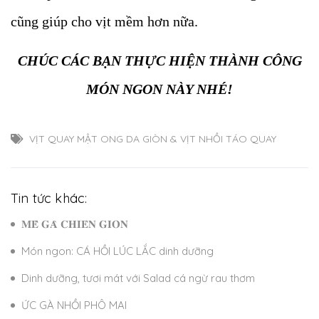
cũng giúp cho vịt mềm hơn nữa.
CHÚC CÁC BẠN THỰC HIỆN THÀNH CÔNG
MÓN NGON NÀY NHÉ!
VỊT QUAY MẬT ONG DA GIÒN & VỊT NHỒI TÁO QUAY
Tin tức khác:
𝐌𝐄̂̀ 𝐆𝐀̀ 𝐂𝐇𝐈𝐄̂𝐍 𝐆𝐈𝐎̀𝐍
Món ngon: CÁ HỒI LÚC LẮC dinh dưỡng
Dinh dưỡng, tươi mát với Salad cá ngừ rau thơm
ỨC GÀ NHỒI PHÔ MAI