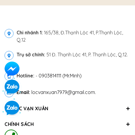
Chi nhánh 1:
165/38, Đ.Thạnh Lộc 41, P.Thạnh Lộc,
Q.12
Trụ sở chính:
51 Đ. Thạnh Lộc 41, P. Thạnh Lộc, Q.12.
Hotline:
-
0903814111 (Mr.Minh)
Email:
locvanxuan7979@gmail.com.
VỀ LỘC VẠN XUÂN
CHÍNH SÁCH