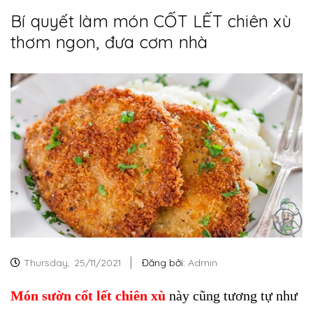
Bí quyết làm món CỐT LẾT chiên xù
thơm ngon, đưa cơm nhà
Thursday,
25/11/2021
Đăng bởi:
Admin
Món sườn cốt lết chiên xù
này cũng tương tự như