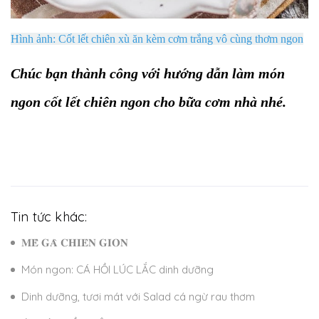
Hình ảnh: Cốt lết chiên xù ăn kèm cơm trắng vô cùng thơm ngon
Chúc bạn thành công với hướng dẫn làm món
ngon cốt lết chiên ngon cho bữa cơm nhà nhé.
Tin tức khác:
𝐌𝐄̂̀ 𝐆𝐀̀ 𝐂𝐇𝐈𝐄̂𝐍 𝐆𝐈𝐎̀𝐍
Món ngon: CÁ HỒI LÚC LẮC dinh dưỡng
Dinh dưỡng, tươi mát với Salad cá ngừ rau thơm