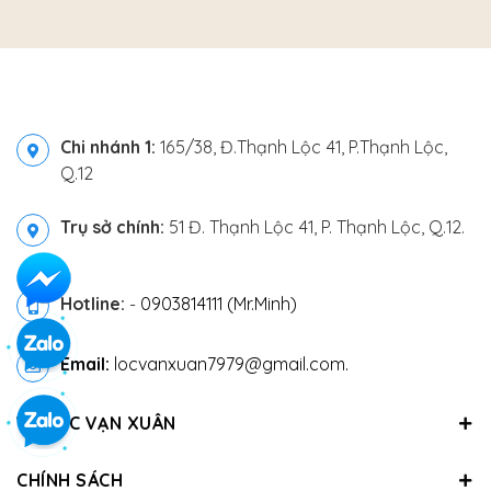
Chi nhánh 1:
165/38, Đ.Thạnh Lộc 41, P.Thạnh Lộc,
Q.12
Trụ sở chính:
51 Đ. Thạnh Lộc 41, P. Thạnh Lộc, Q.12.
Hotline:
-
0903814111 (Mr.Minh)
Email:
locvanxuan7979@gmail.com.
VỀ LỘC VẠN XUÂN
CHÍNH SÁCH