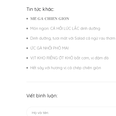
Tin tức khác:
𝐌𝐄̂̀ 𝐆𝐀̀ 𝐂𝐇𝐈𝐄̂𝐍 𝐆𝐈𝐎̀𝐍
Món ngon: CÁ HỒI LÚC LẮC dinh dưỡng
Dinh dưỡng, tươi mát với Salad cá ngừ rau thơm
ỨC GÀ NHỒI PHÔ MAI
VỊT KHO RIỀNG ỚT KHÔ bắt cơm, vị đậm đà
Hết sảy với hương vị cá chép chiên giòn
Viết bình luận: