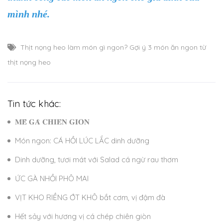
mình nhé.
Thịt nọng heo làm món gì ngon? Gợi ý 3 món ăn ngon từ
thịt nọng heo
Tin tức khác:
𝐌𝐄̂̀ 𝐆𝐀̀ 𝐂𝐇𝐈𝐄̂𝐍 𝐆𝐈𝐎̀𝐍
Món ngon: CÁ HỒI LÚC LẮC dinh dưỡng
Dinh dưỡng, tươi mát với Salad cá ngừ rau thơm
ỨC GÀ NHỒI PHÔ MAI
VỊT KHO RIỀNG ỚT KHÔ bắt cơm, vị đậm đà
Hết sảy với hương vị cá chép chiên giòn