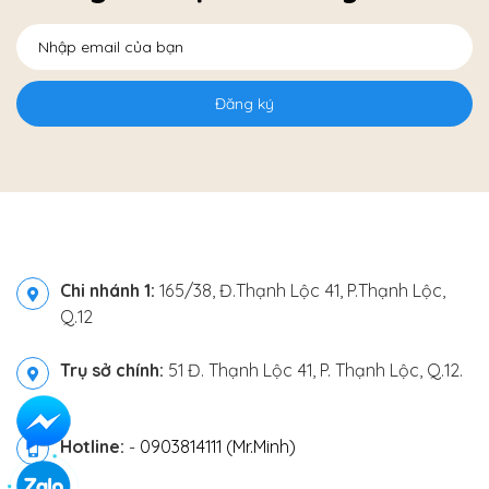
Đăng ký
Chi nhánh 1:
165/38, Đ.Thạnh Lộc 41, P.Thạnh Lộc,
Q.12
Trụ sở chính:
51 Đ. Thạnh Lộc 41, P. Thạnh Lộc, Q.12.
Hotline:
-
0903814111 (Mr.Minh)